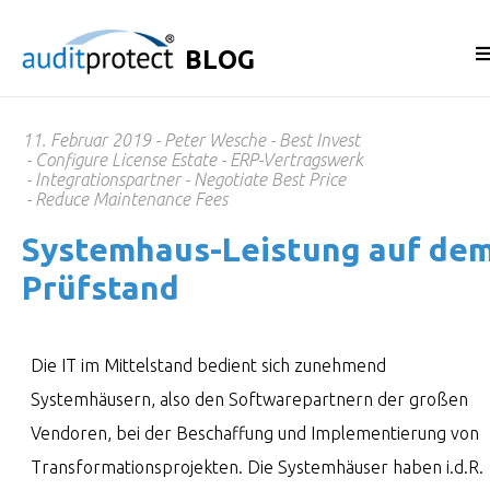
BLOG
11. Februar 2019
Peter Wesche
Best Invest
Configure License Estate
ERP-Vertragswerk
Integrationspartner
Negotiate Best Price
Reduce Maintenance Fees
System­haus-Leis­tung auf de
Prüf­stand
Die IT im Mittelstand bedient sich zunehmend
Systemhäusern, also den Softwarepartnern der großen
Vendoren, bei der Beschaffung und Implementierung von
Transformationsprojekten. Die Systemhäuser haben i.d.R.