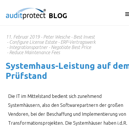
BLOG
11. Februar 2019
Peter Wesche
Best Invest
Configure License Estate
ERP-Vertragswerk
Integrationspartner
Negotiate Best Price
Reduce Maintenance Fees
System­haus-Leis­tung auf de
Prüf­stand
Die IT im Mittelstand bedient sich zunehmend
Systemhäusern, also den Softwarepartnern der großen
Vendoren, bei der Beschaffung und Implementierung von
Transformationsprojekten. Die Systemhäuser haben i.d.R.