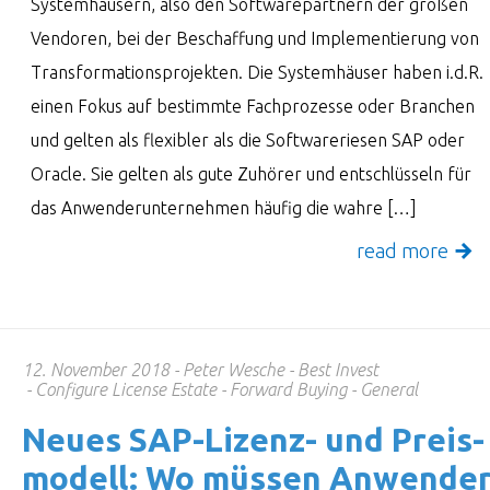
Systemhäusern, also den Softwarepartnern der großen
Vendoren, bei der Beschaffung und Implementierung von
Transformationsprojekten. Die Systemhäuser haben i.d.R.
einen Fokus auf bestimmte Fachprozesse oder Branchen
und gelten als flexibler als die Softwareriesen SAP oder
Oracle. Sie gelten als gute Zuhörer und entschlüsseln für
das Anwenderunternehmen häufig die wahre […]
read more
12. November 2018
Peter Wesche
Best Invest
Configure License Estate
Forward Buying
General
Neues SAP-Lizenz- und Preis­
mo­dell: Wo müssen Anwende