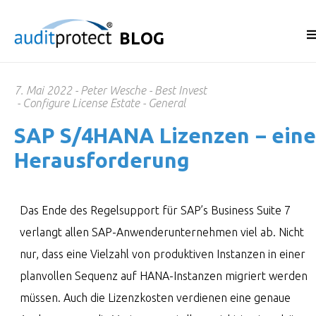
BLOG
7. Mai 2022
Peter Wesche
Best Invest
Configure License Estate
General
SAP S/​4HANA Lizenzen − eine
Heraus­for­de­rung
Das Ende des Regelsupport für SAP’s Business Suite 7
verlangt allen SAP-Anwenderunternehmen viel ab. Nicht
nur, dass eine Vielzahl von produktiven Instanzen in einer
planvollen Sequenz auf HANA-Instanzen migriert werden
müssen. Auch die Lizenzkosten verdienen eine genaue