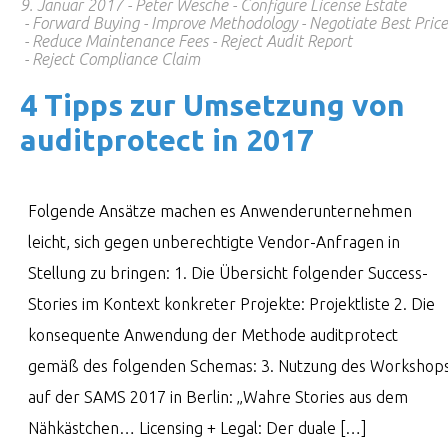
9. Januar 2017
Peter Wesche
Configure License Estate
Forward Buying
Improve Methodology
Negotiate Best Price
Reduce Maintenance Fees
Reject Audit Report
Reject Compliance Claim
4 Tipps zur Umset­zung von
audit­pro­tect in 2017
Folgende Ansätze machen es Anwenderunternehmen
leicht, sich gegen unberechtigte Vendor-Anfragen in
Stellung zu bringen: 1. Die Übersicht folgender Success-
Stories im Kontext konkreter Projekte: Projektliste 2. Die
konsequente Anwendung der Methode auditprotect
gemäß des folgenden Schemas: 3. Nutzung des Workshop
auf der SAMS 2017 in Berlin: „Wahre Stories aus dem
Nähkästchen… Licensing + Legal: Der duale […]