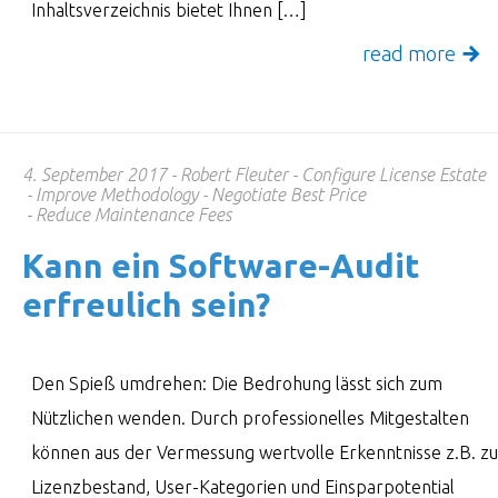
Inhaltsverzeichnis bietet Ihnen […]
read more
4. September 2017
Robert Fleuter
Configure License Estate
Improve Methodology
Negotiate Best Price
Reduce Maintenance Fees
Kann ein Soft­ware-Audit
erfreu­lich sein?
Den Spieß umdrehen: Die Bedrohung lässt sich zum
Nützlichen wenden. Durch professionelles Mitgestalten
können aus der Vermessung wertvolle Erkenntnisse z.B. zu
Lizenzbestand, User-Kategorien und Einsparpotential