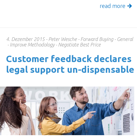
read more
4. Dezember 2015
Peter Wesche
Forward Buying
General
Improve Methodology
Negotiate Best Price
Cust­omer feed­back declares
legal support un-dispensable