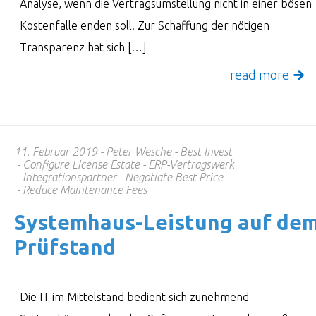
Analyse, wenn die Vertragsumstellung nicht in einer bösen
Kostenfalle enden soll. Zur Schaffung der nötigen
Transparenz hat sich […]
read more
11. Februar 2019
Peter Wesche
Best Invest
Configure License Estate
ERP-Vertragswerk
Integrationspartner
Negotiate Best Price
Reduce Maintenance Fees
System­haus-Leis­tung auf de
Prüf­stand
Die IT im Mittelstand bedient sich zunehmend